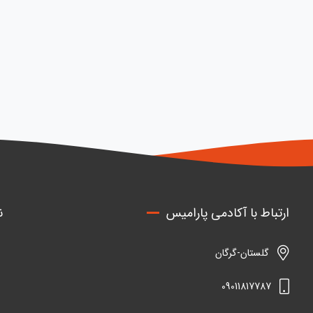
ارتباط با آکادمی پارامیس
ن
گلستان-گرگان
09011817787