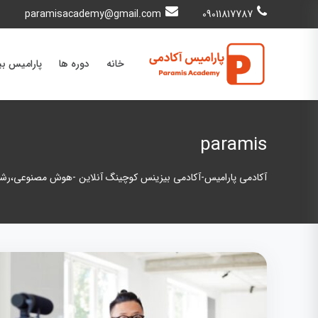
paramisacademy@gmail.com
09011817787
خانه
دوره ها
پارامیس ب
paramis
آکادمی پارامیس-آکادمی بیزینس کوچینگ آنلاین -هوش مصنوعی،رشد