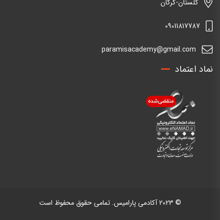
گلستان-گرگان
09011817787
paramisacademy@gmail.com
نماد اعتماد
© 2023 آکادمی پارامیس. تمامی حقوق محفوظ است