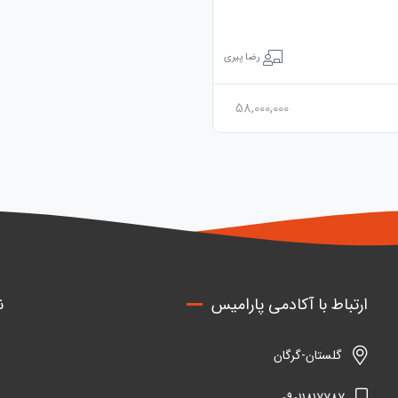
رضا پیری
58,000,000
ارتباط با آکادمی پارامیس
ن
گلستان-گرگان
09011817787