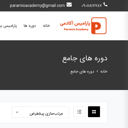
paramisacademy@gmail.com
09011817787
خانه
دوره ها
پارامیس ب
دوره های جامع
خانه
دوره های جامع
مرتب‌سازی پیشفرض